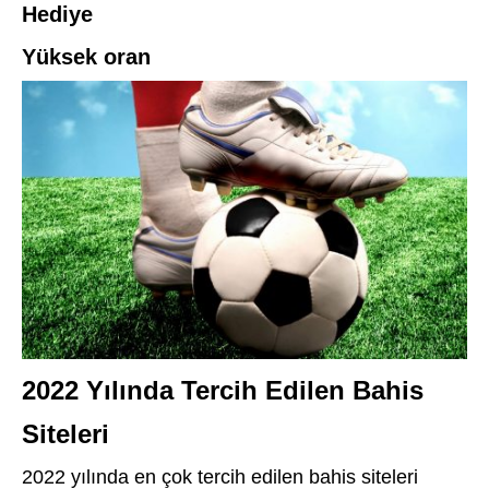
Hediye
Yüksek oran
2022 Yılında Tercih Edilen Bahis
Siteleri
2022 yılında en çok tercih edilen bahis siteleri