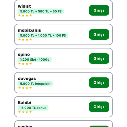
winnit
›
Giriş
5.000 TL + 500 TL + 50 FS
★★★★
mobilbahis
›
Giriş
5.000 TL + 1.000 TL + 100 FS
★★★★
spino
›
Giriş
%200 Slot · 4000₺
★★★★
davegas
›
Giriş
5.000 TL hoşgeldin
★★★★
Bahibi
›
Giriş
15.000 TL bonus
★★★★
casher