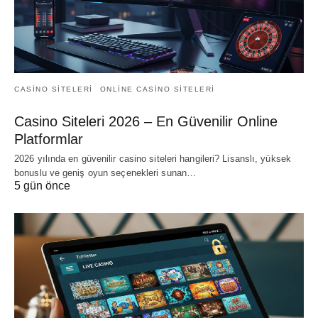
CASINO SITELERI
ONLINE CASINO SITELERI
Casino Siteleri 2026 – En Güvenilir Online
Platformlar
2026 yılında en güvenilir casino siteleri hangileri? Lisanslı, yüksek
bonuslu ve geniş oyun seçenekleri sunan…
5 gün önce