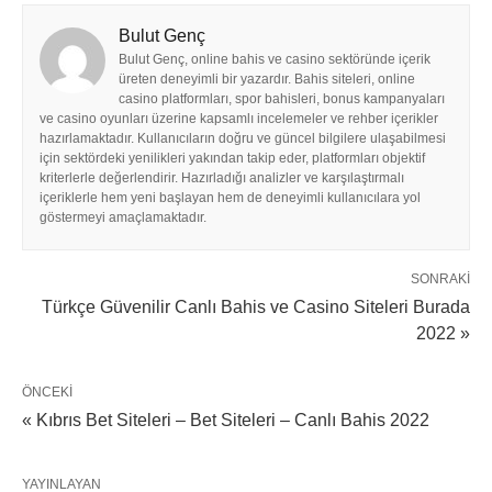
Bulut Genç
Bulut Genç, online bahis ve casino sektöründe içerik
üreten deneyimli bir yazardır. Bahis siteleri, online
casino platformları, spor bahisleri, bonus kampanyaları
ve casino oyunları üzerine kapsamlı incelemeler ve rehber içerikler
hazırlamaktadır. Kullanıcıların doğru ve güncel bilgilere ulaşabilmesi
için sektördeki yenilikleri yakından takip eder, platformları objektif
kriterlerle değerlendirir. Hazırladığı analizler ve karşılaştırmalı
içeriklerle hem yeni başlayan hem de deneyimli kullanıcılara yol
göstermeyi amaçlamaktadır.
SONRAKI
Türkçe Güvenilir Canlı Bahis ve Casino Siteleri Burada
2022 »
ÖNCEKI
« Kıbrıs Bet Siteleri – Bet Siteleri – Canlı Bahis 2022
YAYINLAYAN