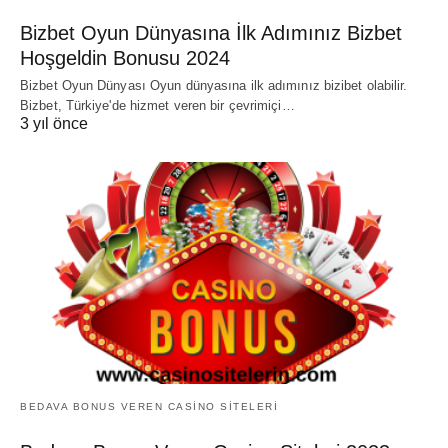
Bizbet Oyun Dünyasına İlk Adımınız Bizbet
Hoşgeldin Bonusu 2024
Bizbet Oyun Dünyası Oyun dünyasına ilk adımınız bizibet olabilir.
Bizbet, Türkiye'de hizmet veren bir çevrimiçi…
3 yıl önce
BEDAVA BONUS VEREN CASINO SITELERI