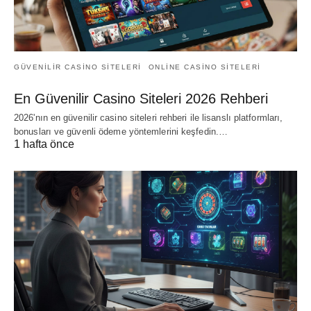
GÜVENILIR CASINO SITELERI
ONLINE CASINO SITELERI
En Güvenilir Casino Siteleri 2026 Rehberi
2026'nın en güvenilir casino siteleri rehberi ile lisanslı platformları,
bonusları ve güvenli ödeme yöntemlerini keşfedin.…
1 hafta önce