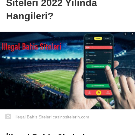
Siteleri 2022 Yılında
Hangileri?
İllegal Bahis Siteleri casinositelerin.com