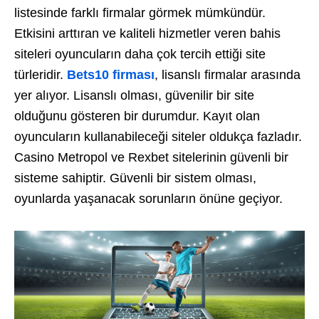
listesinde farklı firmalar görmek mümkündür.
Etkisini arttıran ve kaliteli hizmetler veren bahis
siteleri oyuncuların daha çok tercih ettiği site
türleridir.
Bets10 firması
, lisanslı firmalar arasında
yer alıyor. Lisanslı olması, güvenilir bir site
olduğunu gösteren bir durumdur. Kayıt olan
oyuncuların kullanabileceği siteler oldukça fazladır.
Casino Metropol ve Rexbet sitelerinin güvenli bir
sisteme sahiptir. Güvenli bir sistem olması,
oyunlarda yaşanacak sorunların önüne geçiyor.