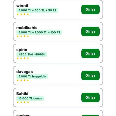
winnit
›
Giriş
5.000 TL + 500 TL + 50 FS
★★★★
mobilbahis
›
Giriş
5.000 TL + 1.000 TL + 100 FS
★★★★
spino
›
Giriş
%200 Slot · 4000₺
★★★★
davegas
›
Giriş
5.000 TL hoşgeldin
★★★★
Bahibi
›
Giriş
15.000 TL bonus
★★★★
casher