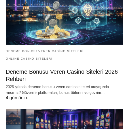
DENEME BONUSU VEREN CASINO SITELERI
ONLINE CASINO SITELERI
Deneme Bonusu Veren Casino Siteleri 2026
Rehberi
2026 yılında deneme bonusu veren casino siteleri arayışında
mısınız? Güvenilir platformları, bonus türlerini ve çevrim…
4 gün önce