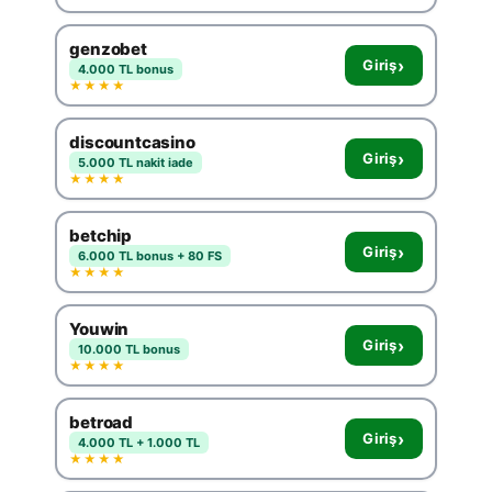
genzobet
›
Giriş
4.000 TL bonus
★★★★
discountcasino
›
Giriş
5.000 TL nakit iade
★★★★
betchip
›
Giriş
6.000 TL bonus + 80 FS
★★★★
Youwin
›
Giriş
10.000 TL bonus
★★★★
betroad
›
Giriş
4.000 TL + 1.000 TL
★★★★