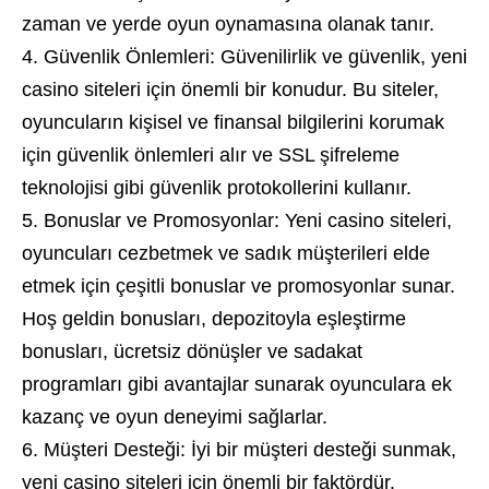
zaman ve yerde oyun oynamasına olanak tanır.
Güvenlik Önlemleri: Güvenilirlik ve güvenlik, yeni
casino siteleri için önemli bir konudur. Bu siteler,
oyuncuların kişisel ve finansal bilgilerini korumak
için güvenlik önlemleri alır ve SSL şifreleme
teknolojisi gibi güvenlik protokollerini kullanır.
Bonuslar ve Promosyonlar: Yeni casino siteleri,
oyuncuları cezbetmek ve sadık müşterileri elde
etmek için çeşitli bonuslar ve promosyonlar sunar.
Hoş geldin bonusları, depozitoyla eşleştirme
bonusları, ücretsiz dönüşler ve sadakat
programları gibi avantajlar sunarak oyunculara ek
kazanç ve oyun deneyimi sağlarlar.
Müşteri Desteği: İyi bir müşteri desteği sunmak,
yeni casino siteleri için önemli bir faktördür.