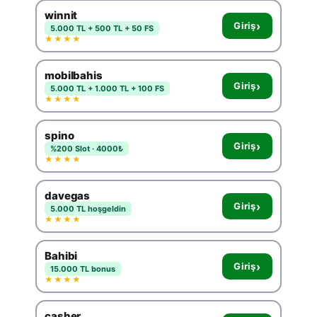
winnit
›
Giriş
5.000 TL + 500 TL + 50 FS
★★★★
mobilbahis
›
Giriş
5.000 TL + 1.000 TL + 100 FS
★★★★
spino
›
Giriş
%200 Slot · 4000₺
★★★★
davegas
›
Giriş
5.000 TL hoşgeldin
★★★★
Bahibi
›
Giriş
15.000 TL bonus
★★★★
casher