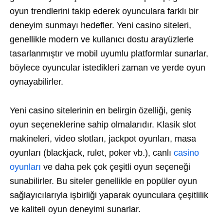
oyun trendlerini takip ederek oyunculara farklı bir
deneyim sunmayı hedefler. Yeni casino siteleri,
genellikle modern ve kullanıcı dostu arayüzlerle
tasarlanmıştır ve mobil uyumlu platformlar sunarlar,
böylece oyuncular istedikleri zaman ve yerde oyun
oynayabilirler.
Yeni casino sitelerinin en belirgin özelliği, geniş
oyun seçeneklerine sahip olmalarıdır. Klasik slot
makineleri, video slotları, jackpot oyunları, masa
oyunları (blackjack, rulet, poker vb.), canlı
casino
oyunları
ve daha pek çok çeşitli oyun seçeneği
sunabilirler. Bu siteler genellikle en popüler oyun
sağlayıcılarıyla işbirliği yaparak oyunculara çeşitlilik
ve kaliteli oyun deneyimi sunarlar.