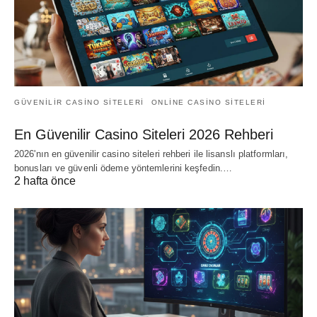
GÜVENILIR CASINO SITELERI
ONLINE CASINO SITELERI
En Güvenilir Casino Siteleri 2026 Rehberi
2026'nın en güvenilir casino siteleri rehberi ile lisanslı platformları,
bonusları ve güvenli ödeme yöntemlerini keşfedin.…
2 hafta önce