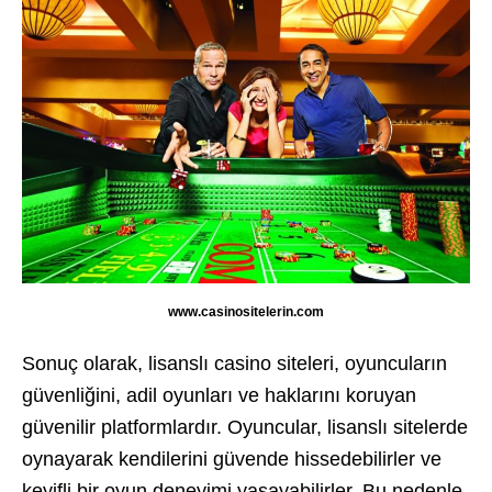
www.casinositelerin.com
Sonuç olarak, lisanslı casino siteleri, oyuncuların
güvenliğini, adil oyunları ve haklarını koruyan
güvenilir platformlardır. Oyuncular, lisanslı sitelerde
oynayarak kendilerini güvende hissedebilirler ve
keyifli bir oyun deneyimi yaşayabilirler. Bu nedenle,