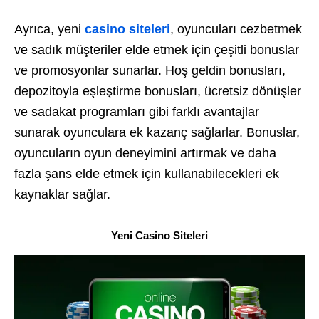
Ayrıca, yeni
casino siteleri
, oyuncuları cezbetmek
ve sadık müşteriler elde etmek için çeşitli bonuslar
ve promosyonlar sunarlar. Hoş geldin bonusları,
depozitoyla eşleştirme bonusları, ücretsiz dönüşler
ve sadakat programları gibi farklı avantajlar
sunarak oyunculara ek kazanç sağlarlar. Bonuslar,
oyuncuların oyun deneyimini artırmak ve daha
fazla şans elde etmek için kullanabilecekleri ek
kaynaklar sağlar.
Yeni Casino Siteleri