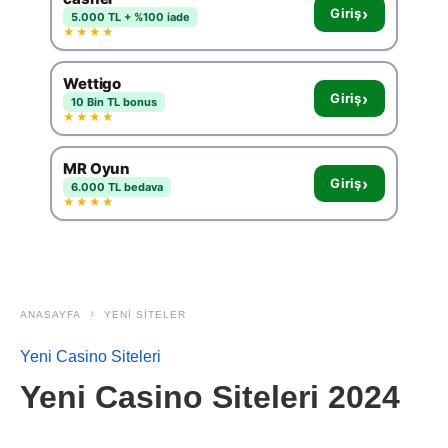
›
Giriş
5.000 TL + %100 iade
★★★★
Wettigo
›
Giriş
10 Bin TL bonus
★★★★
MR Oyun
›
Giriş
6.000 TL bedava
★★★★
ANASAYFA
YENI SITELER
Yeni Casino Siteleri
Yeni Casino Siteleri 2024