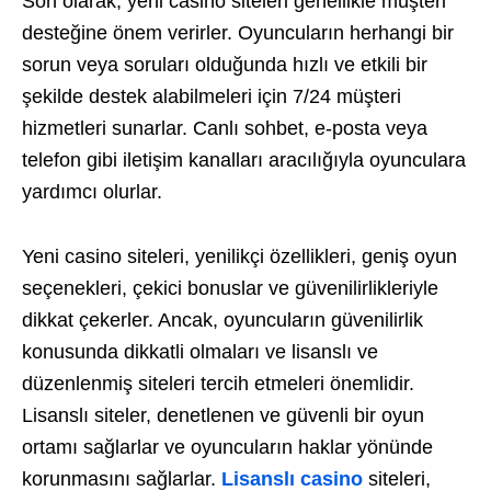
Son olarak, yeni casino siteleri genellikle müşteri
desteğine önem verirler. Oyuncuların herhangi bir
sorun veya soruları olduğunda hızlı ve etkili bir
şekilde destek alabilmeleri için 7/24 müşteri
hizmetleri sunarlar. Canlı sohbet, e-posta veya
telefon gibi iletişim kanalları aracılığıyla oyunculara
yardımcı olurlar.
Yeni casino siteleri, yenilikçi özellikleri, geniş oyun
seçenekleri, çekici bonuslar ve güvenilirlikleriyle
dikkat çekerler. Ancak, oyuncuların güvenilirlik
konusunda dikkatli olmaları ve lisanslı ve
düzenlenmiş siteleri tercih etmeleri önemlidir.
Lisanslı siteler, denetlenen ve güvenli bir oyun
ortamı sağlarlar ve oyuncuların haklar yönünde
korunmasını sağlarlar.
Lisanslı casino
siteleri,