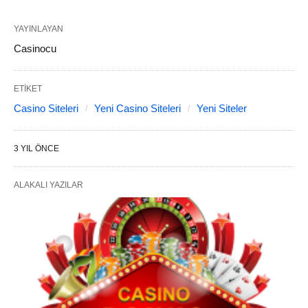
YAYINLAYAN
Casinocu
ETIKET
Casino Siteleri
Yeni Casino Siteleri
Yeni Siteler
3 YIL ÖNCE
ALAKALI YAZILAR