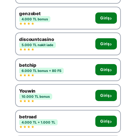
genzobet
›
Giriş
4.000 TL bonus
★★★★
discountcasino
›
Giriş
5.000 TL nakit iade
★★★★
betchip
›
Giriş
6.000 TL bonus + 80 FS
★★★★
Youwin
›
Giriş
10.000 TL bonus
★★★★
betroad
›
Giriş
4.000 TL + 1.000 TL
★★★★