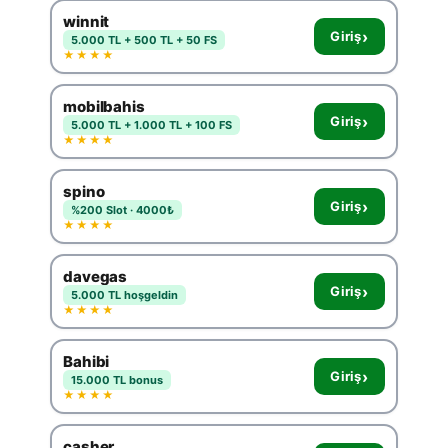
winnit
›
Giriş
5.000 TL + 500 TL + 50 FS
★★★★
mobilbahis
›
Giriş
5.000 TL + 1.000 TL + 100 FS
★★★★
spino
›
Giriş
%200 Slot · 4000₺
★★★★
davegas
›
Giriş
5.000 TL hoşgeldin
★★★★
Bahibi
›
Giriş
15.000 TL bonus
★★★★
casher