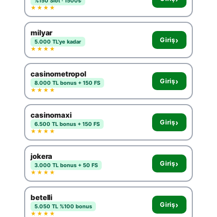
%150 Slot · 1500₺
★★★★
milyar
›
Giriş
5.000 TL'ye kadar
★★★★
casinometropol
›
Giriş
8.000 TL bonus + 150 FS
★★★★
casinomaxi
›
Giriş
6.500 TL bonus + 150 FS
★★★★
jokera
›
Giriş
3.000 TL bonus + 50 FS
★★★★
betelli
›
Giriş
5.050 TL %100 bonus
★★★★