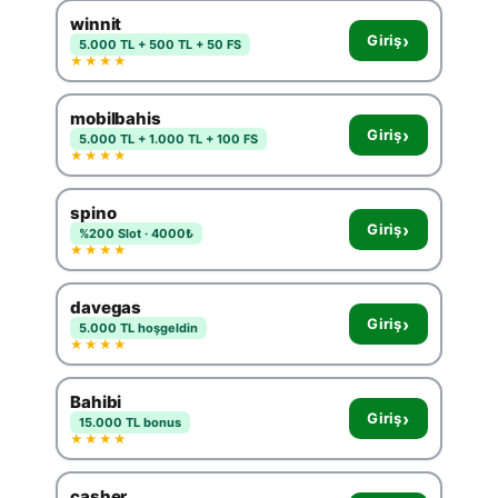
winnit
›
Giriş
5.000 TL + 500 TL + 50 FS
★★★★
mobilbahis
›
Giriş
5.000 TL + 1.000 TL + 100 FS
★★★★
spino
›
Giriş
%200 Slot · 4000₺
★★★★
davegas
›
Giriş
5.000 TL hoşgeldin
★★★★
Bahibi
›
Giriş
15.000 TL bonus
★★★★
casher