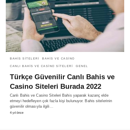
BAHIS SITELERI
BAHIS VE CASINO
CANLI BAHIS VE CASINO SITELERI
GENEL
Türkçe Güvenilir Canlı Bahis ve
Casino Siteleri Burada 2022
Canlı Bahis ve Casino Siteleri Bahis yaparak kazanç elde
etmeyi hedefleyen çok fazla kişi bulunuyor. Bahis sitelerinin
güvenilir olmasıyla ilgili…
4 yıl önce