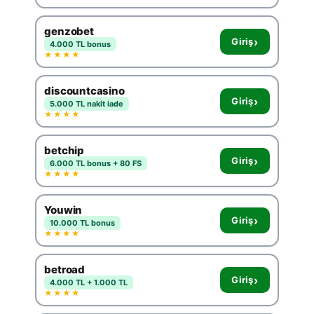
genzobet
›
Giriş
4.000 TL bonus
★★★★
discountcasino
›
Giriş
5.000 TL nakit iade
★★★★
betchip
›
Giriş
6.000 TL bonus + 80 FS
★★★★
Youwin
›
Giriş
10.000 TL bonus
★★★★
betroad
›
Giriş
4.000 TL + 1.000 TL
★★★★