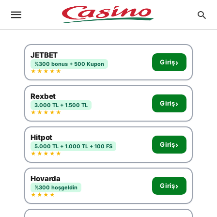
JETBET
›
Giriş
%300 bonus + 500 Kupon
★★★★★
Rexbet
›
Giriş
3.000 TL + 1.500 TL
★★★★★
Hitpot
›
Giriş
5.000 TL + 1.000 TL + 100 FS
★★★★★
Hovarda
›
Giriş
%300 hoşgeldin
★★★★