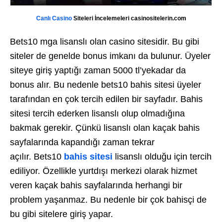
Canlı Casino
Siteleri İncelemeleri casinositelerin.com
Bets10 mga lisanslı olan casino sitesidir. Bu gibi
siteler de genelde bonus imkanı da bulunur. Üyeler
siteye giriş yaptığı zaman 5000 tl’yekadar da
bonus alır. Bu nedenle bets10 bahis sitesi üyeler
tarafından en çok tercih edilen bir sayfadır. Bahis
sitesi tercih ederken lisanslı olup olmadığına
bakmak gerekir. Çünkü lisanslı olan kaçak bahis
sayfalarında kapandığı zaman tekrar
açılır. Bets10
bahis sitesi
lisanslı olduğu için tercih
ediliyor. Özellikle yurtdışı merkezi olarak hizmet
veren kaçak bahis sayfalarında herhangi bir
problem yaşanmaz. Bu nedenle bir çok bahisçi de
bu gibi sitelere giriş yapar.