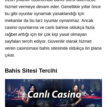
hizmet vermeye devam eder. Genellikle yıllar önce
bu gibi oyunlar oynamak yasaklandığı için
mekanlar da bu tarz oyunlar oynanmaz. Ancak
casino oyunlarına ve canlı bahise oldukça fazla
rağbet arttığı için bir çok kişi yasal olmayan
sayfaları tercih ediyor. Güvenilir olarak hizmet
veren casinomaxi bahis sitesinde oldukça ön plana
çıkar.
Bahis Sitesi Tercihi