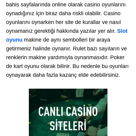
bahis sayfalarında online olarak casino oyunlarını
oynadığınız için biraz daha riskli olabilir. Casino
oyunlarını oynarken her site de kurallar ve nasıl
oynamanız gerektiği hakkında yazılar yer alır.
Slot
oyunu
makine de aynı sembolleri bir araya
getirmeniz halinde oynanır. Rulet bazı sayıların ve
renklerin makine yardımıyla oynanmasıdır. Poker
de kart oyunu olarak bilinir. Bu nedenle bu oyunları
oynayarak daha fazla kazanç elde edebilirsiniz.