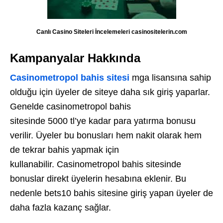
Canlı Casino Siteleri İncelemeleri casinositelerin.com
Kampanyalar Hakkında
Casinometropol bahis sitesi
mga lisansına sahip
olduğu için üyeler de siteye daha sık giriş yaparlar.
Genelde casinometropol bahis
sitesinde 5000 tl’ye kadar para yatırma bonusu
verilir. Üyeler bu bonusları hem nakit olarak hem
de tekrar bahis yapmak için
kullanabilir. Casinometropol bahis sitesinde
bonuslar direkt üyelerin hesabına eklenir. Bu
nedenle bets10 bahis sitesine giriş yapan üyeler de
daha fazla kazanç sağlar.