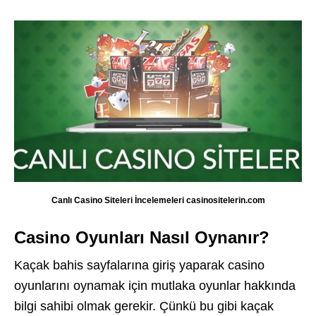
Canlı Casino Siteleri İncelemeleri casinositelerin.com
Casino Oyunları Nasıl Oynanır?
Kaçak bahis sayfalarına giriş yaparak casino
oyunlarını oynamak için mutlaka oyunlar hakkında
bilgi sahibi olmak gerekir. Çünkü bu gibi kaçak