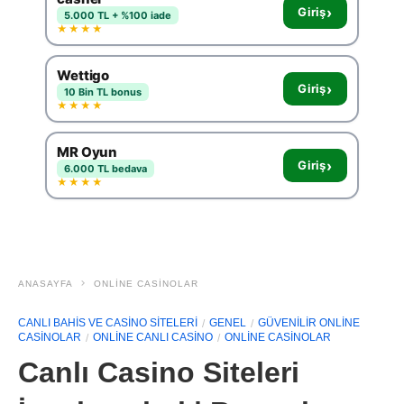
›
Giriş
5.000 TL + %100 iade
★★★★
Wettigo
›
Giriş
10 Bin TL bonus
★★★★
MR Oyun
›
Giriş
6.000 TL bedava
★★★★
ANASAYFA
ONLINE CASINOLAR
CANLI BAHIS VE CASINO SITELERI
GENEL
GÜVENILIR ONLINE
CASINOLAR
ONLINE CANLI CASINO
ONLINE CASINOLAR
Canlı Casino Siteleri