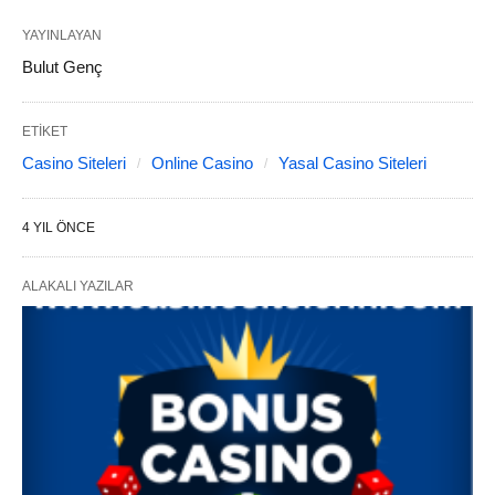
YAYINLAYAN
Bulut Genç
ETIKET
Casino Siteleri
Online Casino
Yasal Casino Siteleri
4 YIL ÖNCE
ALAKALI YAZILAR