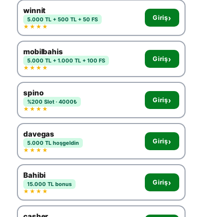
winnit
›
Giriş
5.000 TL + 500 TL + 50 FS
★★★★
mobilbahis
›
Giriş
5.000 TL + 1.000 TL + 100 FS
★★★★
spino
›
Giriş
%200 Slot · 4000₺
★★★★
davegas
›
Giriş
5.000 TL hoşgeldin
★★★★
Bahibi
›
Giriş
15.000 TL bonus
★★★★
casher