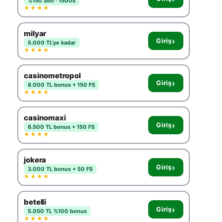
%150 Slot · 1500₺
★★★★
milyar
›
Giriş
5.000 TL'ye kadar
★★★★
casinometropol
›
Giriş
8.000 TL bonus + 150 FS
★★★★
casinomaxi
›
Giriş
6.500 TL bonus + 150 FS
★★★★
jokera
›
Giriş
3.000 TL bonus + 50 FS
★★★★
betelli
›
Giriş
5.050 TL %100 bonus
★★★★