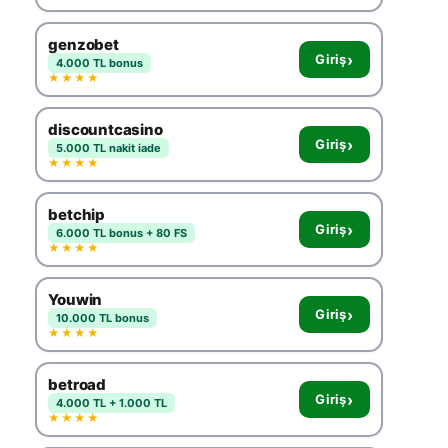
genzobet
›
Giriş
4.000 TL bonus
★★★★
discountcasino
›
Giriş
5.000 TL nakit iade
★★★★
betchip
›
Giriş
6.000 TL bonus + 80 FS
★★★★
Youwin
›
Giriş
10.000 TL bonus
★★★★
betroad
›
Giriş
4.000 TL + 1.000 TL
★★★★