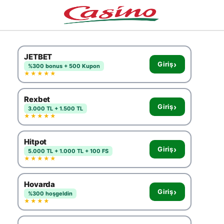
JETBET
›
Giriş
%300 bonus + 500 Kupon
★★★★★
Rexbet
›
Giriş
3.000 TL + 1.500 TL
★★★★★
Hitpot
›
Giriş
5.000 TL + 1.000 TL + 100 FS
★★★★★
Hovarda
›
Giriş
%300 hoşgeldin
★★★★