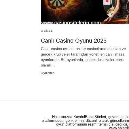
GENEL
Canlı Casino Oyunu 2023
Canlı casino oyunu, online casinolarda sunulan ve
gerçek krupiyeler tarafından yönetilen canlı masa
oyunlarıdır. Bu oyunlarda, gerçek krupiyeler canlı
olarak…
3 yıl önce
Hakkımızda KaydolBahisSiteleri, çevrim içi bah
platformudur. İçeriklerimiz düzenli olarak güncellen
oyun platformunun resmi temsilcisi değildir. T
www.salatri