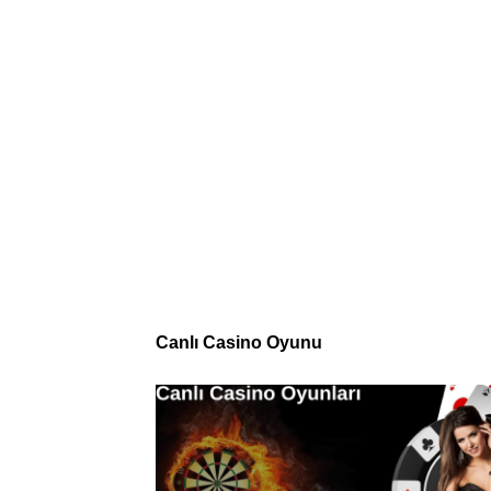
Canlı Casino Oyunu