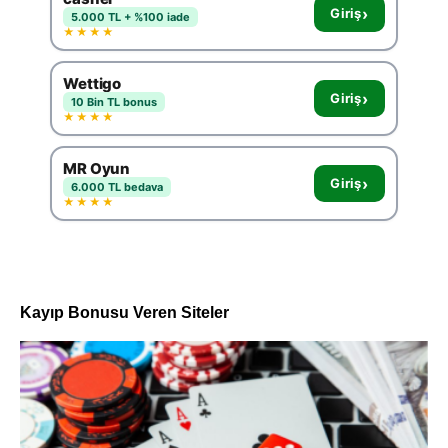
›
Giriş
5.000 TL + %100 iade
★★★★
Wettigo
›
Giriş
10 Bin TL bonus
★★★★
MR Oyun
›
Giriş
6.000 TL bedava
★★★★
Kayıp Bonusu Veren Siteler