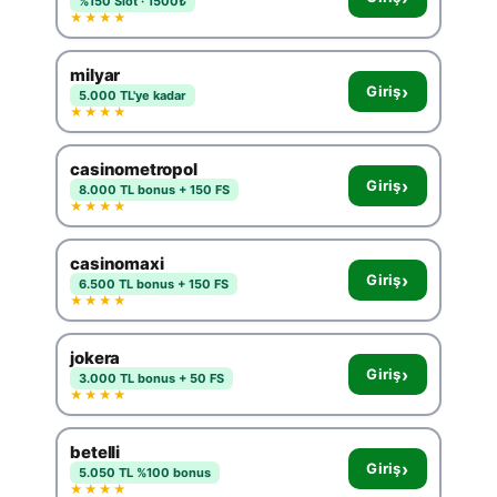
%150 Slot · 1500₺
★★★★
milyar
›
Giriş
5.000 TL'ye kadar
★★★★
casinometropol
›
Giriş
8.000 TL bonus + 150 FS
★★★★
casinomaxi
›
Giriş
6.500 TL bonus + 150 FS
★★★★
jokera
›
Giriş
3.000 TL bonus + 50 FS
★★★★
betelli
›
Giriş
5.050 TL %100 bonus
★★★★