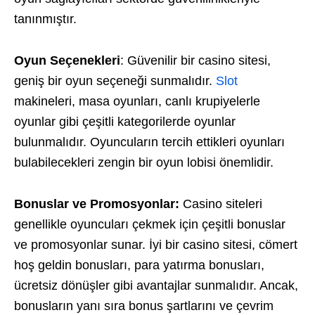
tanınmıştır.
Oyun Seçenekleri
: Güvenilir bir casino sitesi,
geniş bir oyun seçeneği sunmalıdır.
Slot
makineleri, masa oyunları, canlı krupiyelerle
oyunlar gibi çeşitli kategorilerde oyunlar
bulunmalıdır. Oyuncuların tercih ettikleri oyunları
bulabilecekleri zengin bir oyun lobisi önemlidir.
Bonuslar ve Promosyonlar:
Casino siteleri
genellikle oyuncuları çekmek için çeşitli bonuslar
ve promosyonlar sunar. İyi bir casino sitesi, cömert
hoş geldin bonusları, para yatırma bonusları,
ücretsiz dönüşler gibi avantajlar sunmalıdır. Ancak,
bonusların yanı sıra bonus şartlarını ve çevrim