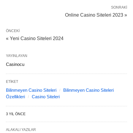
SONRAKI
Online Casino Siteleri 2023 »
ÖNCEKI
« Yeni Casino Siteleri 2024
YAYINLAYAN
Casinocu
ETIKET
Bilinmeyen Casino Siteleri
Bilinmeyen Casino Siteleri
Özellikleri
Casino Siteleri
3 YIL ÖNCE
ALAKALI YAZILAR