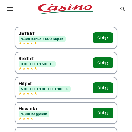
JETBET
›
Giriş
%300 bonus + 500 Kupon
★★★★★
Rexbet
›
Giriş
3.000 TL + 1.500 TL
★★★★★
Hitpot
›
Giriş
5.000 TL + 1.000 TL + 100 FS
★★★★★
Hovarda
›
Giriş
%300 hoşgeldin
★★★★