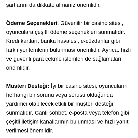
şartlarını da dikkate almanız önemlidir.
Ödeme Seçenekleri
: Güvenilir bir casino sitesi,
oyunculara çeşitli ödeme seçenekleri sunmalıdır.
Kredi kartları, banka havalesi, e-cüzdanlar gibi
farklı yöntemlerin bulunması önemlidir. Ayrıca, hızlı
ve güvenli para çekme işlemleri de sağlamaları
önemlidir.
Müşteri Desteği:
İyi bir casino sitesi, oyuncuların
herhangi bir sorunu veya sorusu olduğunda
yardımcı olabilecek etkili bir müşteri desteği
sunmalıdır. Canlı sohbet, e-posta veya telefon gibi
çeşitli iletişim kanallarının bulunması ve hızlı yanıt
verilmesi önemlidir.