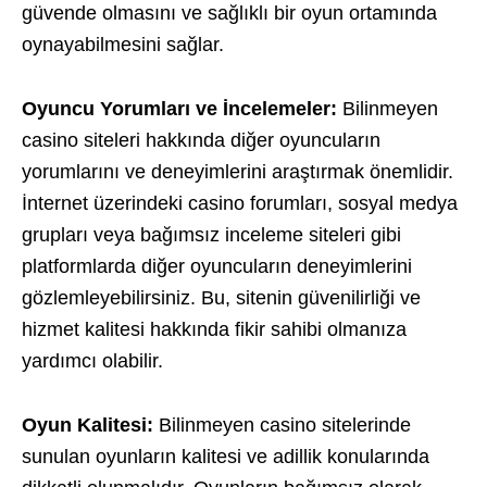
güvende olmasını ve sağlıklı bir oyun ortamında
oynayabilmesini sağlar.
Oyuncu Yorumları ve İncelemeler:
Bilinmeyen
casino siteleri hakkında diğer oyuncuların
yorumlarını ve deneyimlerini araştırmak önemlidir.
İnternet üzerindeki casino forumları, sosyal medya
grupları veya bağımsız inceleme siteleri gibi
platformlarda diğer oyuncuların deneyimlerini
gözlemleyebilirsiniz. Bu, sitenin güvenilirliği ve
hizmet kalitesi hakkında fikir sahibi olmanıza
yardımcı olabilir.
Oyun Kalitesi:
Bilinmeyen casino sitelerinde
sunulan oyunların kalitesi ve adillik konularında