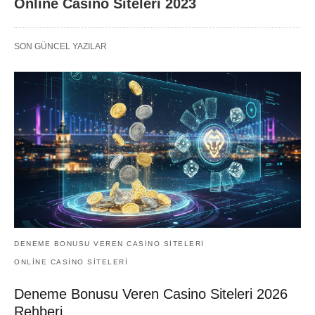
Online Casino Siteleri 2023
SON GÜNCEL YAZILAR
DENEME BONUSU VEREN CASINO SITELERI
ONLINE CASINO SITELERI
Deneme Bonusu Veren Casino Siteleri 2026
Rehberi