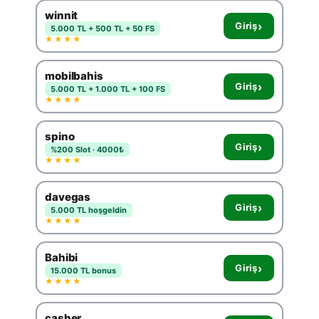
winnit
›
Giriş
5.000 TL + 500 TL + 50 FS
★★★★
mobilbahis
›
Giriş
5.000 TL + 1.000 TL + 100 FS
★★★★
spino
›
Giriş
%200 Slot · 4000₺
★★★★
davegas
›
Giriş
5.000 TL hoşgeldin
★★★★
Bahibi
›
Giriş
15.000 TL bonus
★★★★
casher