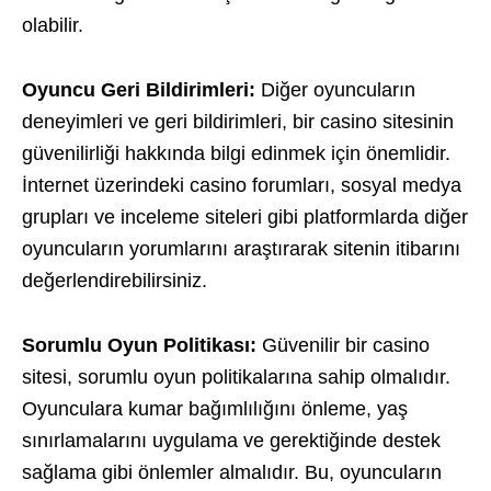
olabilir.
Oyuncu Geri Bildirimleri:
Diğer oyuncuların
deneyimleri ve geri bildirimleri, bir casino sitesinin
güvenilirliği hakkında bilgi edinmek için önemlidir.
İnternet üzerindeki casino forumları, sosyal medya
grupları ve inceleme siteleri gibi platformlarda diğer
oyuncuların yorumlarını araştırarak sitenin itibarını
değerlendirebilirsiniz.
Sorumlu Oyun Politikası:
Güvenilir bir casino
sitesi, sorumlu oyun politikalarına sahip olmalıdır.
Oyunculara kumar bağımlılığını önleme, yaş
sınırlamalarını uygulama ve gerektiğinde destek
sağlama gibi önlemler almalıdır. Bu, oyuncuların