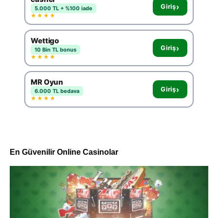
›
Giriş
5.000 TL + %100 iade
★★★★
Wettigo
›
Giriş
10 Bin TL bonus
★★★★
MR Oyun
›
Giriş
6.000 TL bedava
★★★★
En Güvenilir Online Casinolar