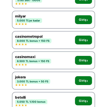
%150 Slot · 1500₺
★★★★
milyar
›
Giriş
5.000 TL'ye kadar
★★★★
casinometropol
›
Giriş
8.000 TL bonus + 150 FS
★★★★
casinomaxi
›
Giriş
6.500 TL bonus + 150 FS
★★★★
jokera
›
Giriş
3.000 TL bonus + 50 FS
★★★★
betelli
›
Giriş
5.050 TL %100 bonus
★★★★