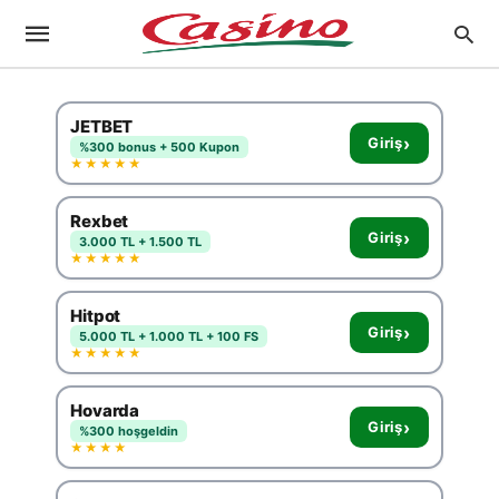
JETBET
›
Giriş
%300 bonus + 500 Kupon
★★★★★
Rexbet
›
Giriş
3.000 TL + 1.500 TL
★★★★★
Hitpot
›
Giriş
5.000 TL + 1.000 TL + 100 FS
★★★★★
Hovarda
›
Giriş
%300 hoşgeldin
★★★★