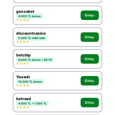
genzobet
›
Giriş
4.000 TL bonus
★★★★
discountcasino
›
Giriş
5.000 TL nakit iade
★★★★
betchip
›
Giriş
6.000 TL bonus + 80 FS
★★★★
Youwin
›
Giriş
10.000 TL bonus
★★★★
betroad
›
Giriş
4.000 TL + 1.000 TL
★★★★