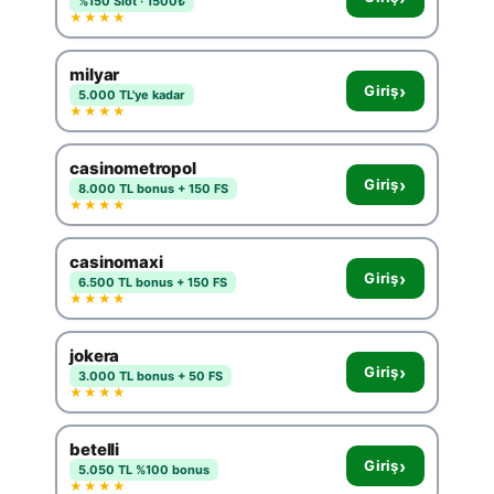
%150 Slot · 1500₺
★★★★
milyar
›
Giriş
5.000 TL'ye kadar
★★★★
casinometropol
›
Giriş
8.000 TL bonus + 150 FS
★★★★
casinomaxi
›
Giriş
6.500 TL bonus + 150 FS
★★★★
jokera
›
Giriş
3.000 TL bonus + 50 FS
★★★★
betelli
›
Giriş
5.050 TL %100 bonus
★★★★