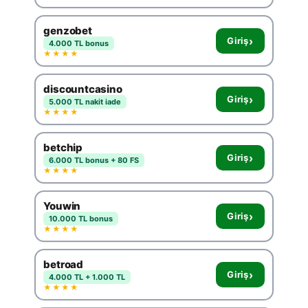
genzobet
›
Giriş
4.000 TL bonus
★★★★
discountcasino
›
Giriş
5.000 TL nakit iade
★★★★
betchip
›
Giriş
6.000 TL bonus + 80 FS
★★★★
Youwin
›
Giriş
10.000 TL bonus
★★★★
betroad
›
Giriş
4.000 TL + 1.000 TL
★★★★