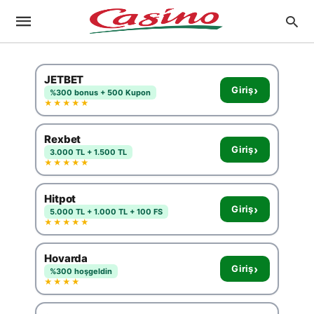
JETBET
›
Giriş
%300 bonus + 500 Kupon
★★★★★
Rexbet
›
Giriş
3.000 TL + 1.500 TL
★★★★★
Hitpot
›
Giriş
5.000 TL + 1.000 TL + 100 FS
★★★★★
Hovarda
›
Giriş
%300 hoşgeldin
★★★★