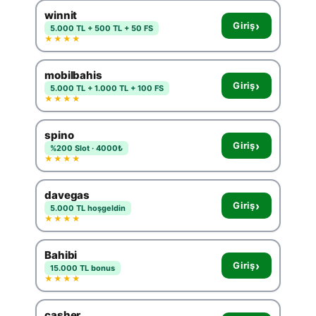
winnit
›
Giriş
5.000 TL + 500 TL + 50 FS
★★★★
mobilbahis
›
Giriş
5.000 TL + 1.000 TL + 100 FS
★★★★
spino
›
Giriş
%200 Slot · 4000₺
★★★★
davegas
›
Giriş
5.000 TL hoşgeldin
★★★★
Bahibi
›
Giriş
15.000 TL bonus
★★★★
casher