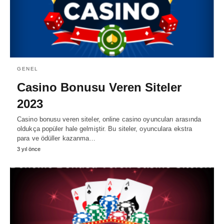
GENEL
Casino Bonusu Veren Siteler
2023
Casino bonusu veren siteler, online casino oyuncuları arasında
oldukça popüler hale gelmiştir. Bu siteler, oyunculara ekstra
para ve ödüller kazanma…
3 yıl önce