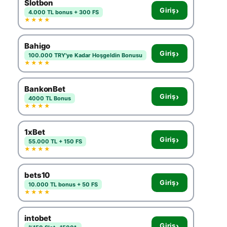
Slotbon
›
Giriş
4.000 TL bonus + 300 FS
★★★★
Bahigo
›
Giriş
100.000 TRY'ye Kadar Hoşgeldin Bonusu
★★★★
BankonBet
›
Giriş
4000 TL Bonus
★★★★
1xBet
›
Giriş
55.000 TL + 150 FS
★★★★
bets10
›
Giriş
10.000 TL bonus + 50 FS
★★★★
intobet
›
Giriş