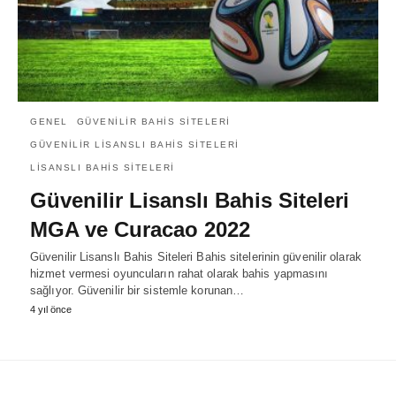
GENEL
GÜVENILIR BAHIS SITELERI
GÜVENILIR LISANSLI BAHIS SITELERI
LISANSLI BAHIS SITELERI
Güvenilir Lisanslı Bahis Siteleri
MGA ve Curacao 2022
Güvenilir Lisanslı Bahis Siteleri Bahis sitelerinin güvenilir olarak
hizmet vermesi oyuncuların rahat olarak bahis yapmasını
sağlıyor. Güvenilir bir sistemle korunan…
4 yıl önce