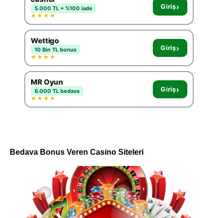
›
Giriş
5.000 TL + %100 iade
★★★★
Wettigo
›
Giriş
10 Bin TL bonus
★★★★
MR Oyun
›
Giriş
6.000 TL bedava
★★★★
Bedava Bonus Veren Casino Siteleri